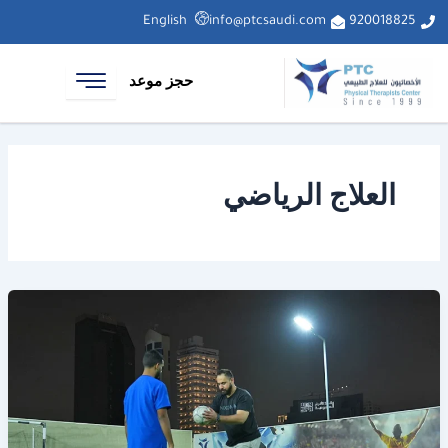
خطي
English
info@ptcsaudi.com
920018825
لى
لمحتوى
حجز موعد
العلاج الرياضي